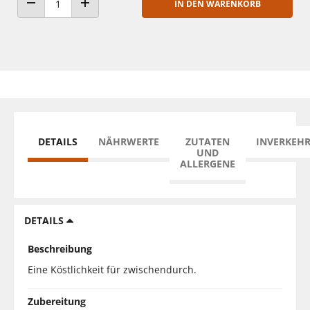
IN DEN WARENKORB
ANZAHL VERRINGERN
ANZAHL ERHÖHEN
DETAILS
NÄHRWERTE
ZUTATEN
INVERKEH
UND
ALLERGENE
DETAILS
Beschreibung
Eine Köstlichkeit für zwischendurch.
Zubereitung