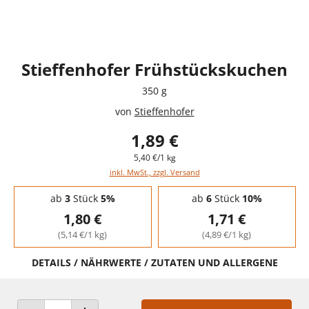
Stieffenhofer Frühstückskuchen
350 g
von
Stieffenhofer
1,89 €
5,40 €/1 kg
inkl. MwSt., zzgl. Versand
Staffelpreise - Mengenrabatt
ab
3
Stück
5%
ab
6
Stück
10%
1,80 €
1,71 €
(5,14 €/1 kg)
(4,89 €/1 kg)
DETAILS / NÄHRWERTE / ZUTATEN UND ALLERGENE