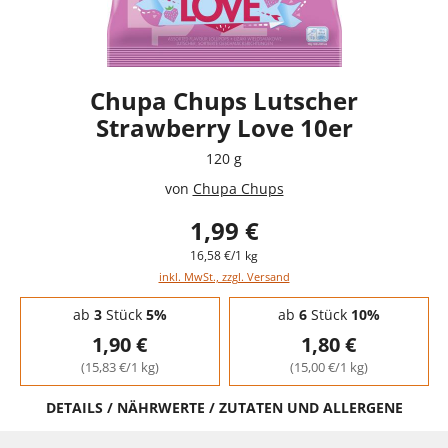
Chupa Chups Lutscher
Strawberry Love 10er
120 g
von
Chupa Chups
1,99 €
16,58 €/1 kg
inkl. MwSt., zzgl. Versand
Staffelpreise - Mengenrabatt
ab
3
Stück
5%
ab
6
Stück
10%
1,90 €
1,80 €
(15,83 €/1 kg)
(15,00 €/1 kg)
DETAILS / NÄHRWERTE / ZUTATEN UND ALLERGENE