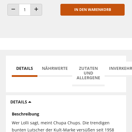
IN DEN WARENKORB
ANZAHL VERRINGERN
ANZAHL ERHÖHEN
DETAILS
NÄHRWERTE
ZUTATEN
INVERKEH
UND
ALLERGENE
DETAILS
Beschreibung
Wer Lolli sagt, meint Chupa Chups. Die trendigen
bunten Lutscher der Kult-Marke versüßen seit 1958