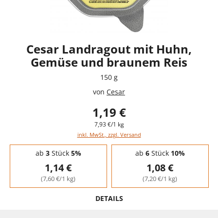
Cesar Landragout mit Huhn,
Gemüse und braunem Reis
150 g
von
Cesar
1,19 €
7,93 €/1 kg
inkl. MwSt., zzgl. Versand
Staffelpreise - Mengenrabatt
ab
3
Stück
5%
ab
6
Stück
10%
1,14 €
1,08 €
(7,60 €/1 kg)
(7,20 €/1 kg)
DETAILS