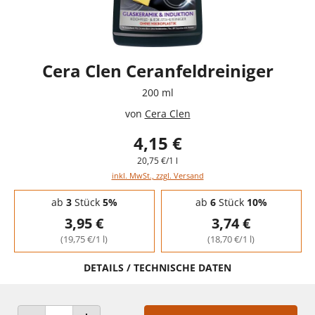
Cera Clen Ceranfeldreiniger
200 ml
von
Cera Clen
4,15 €
20,75 €/1 l
inkl. MwSt., zzgl. Versand
Staffelpreise - Mengenrabatt
ab
3
Stück
5%
ab
6
Stück
10%
3,95 €
3,74 €
(19,75 €/1 l)
(18,70 €/1 l)
DETAILS / TECHNISCHE DATEN