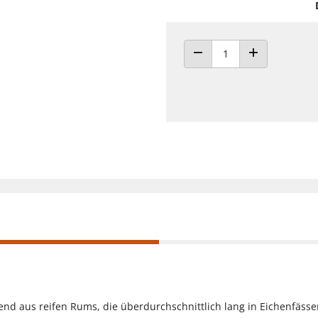
ANZAHL VERRINGERN
ANZAHL ERHÖH
end aus reifen Rums, die überdurchschnittlich lang in Eichenfässe