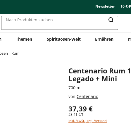
Newsletter
10-€-
Nach Produkten suchen
n
Themen
Spirituosen-Welt
Ernähren
m
uosen
Rum
Centenario Rum 1
Legado + Mini
700 ml
von
Centenario
37,39 €
53,41 €/1 l
inkl. MwSt., zzgl. Versand