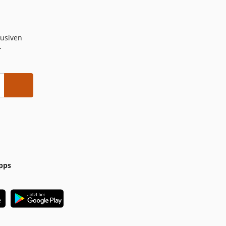
lusiven
-
pps