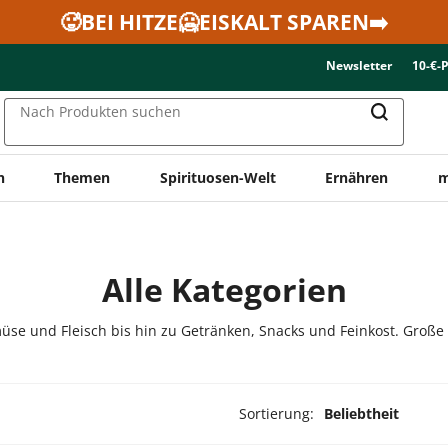
🥵BEI HITZE🥶EISKALT SPAREN➡️
Newsletter
10-€-
Nach Produkten suchen
n
Themen
Spirituosen-Welt
Ernähren
m
Alle Kategorien
üse und Fleisch bis hin zu Getränken, Snacks und Feinkost. Große
Sortierung:
Beliebtheit
ukte ausgewählt