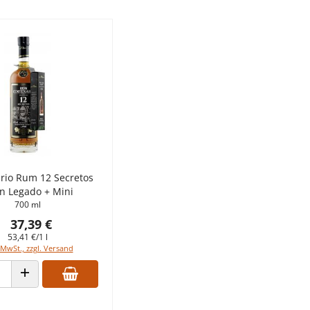
rio Rum 12 Secretos
n Legado + Mini
700 ml
37,39 €
53,41 €/1 l
 MwSt., zzgl. Versand
 VERRINGERN
ANZAHL ERHÖHEN