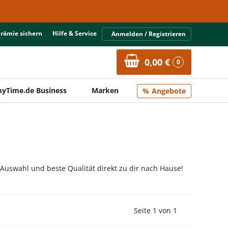
Prämie sichern
Hilfe & Service
Anmelden / Registrieren
0,00 €
0
yTime.de Business
Marken
Angebote
 Auswahl und beste Qualität direkt zu dir nach Hause!
Vorherige Seite
Nächste Seit
Seite 1 von 1