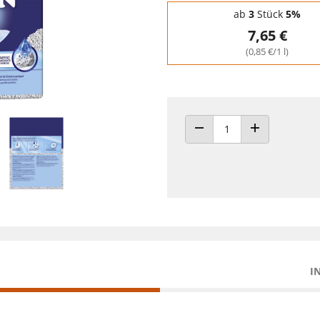
Staffelpreise - Mengenrabatt
ab
3
Stück
5%
7,65 €
(0,85 €/1 l)
ANZAHL VERRINGERN
ANZAHL ERHÖH
I