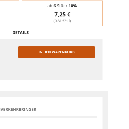
ab
6
Stück
10%
7,25 €
(0,81 €/1 l)
DETAILS
IN DEN WARENKORB
EN
NVERKEHRBRINGER