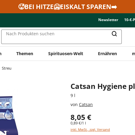
🥵BEI HITZE🥶EISKALT SPAREN➡️
Newsletter
10-€-
Nach Produkten suchen
n
Themen
Spirituosen-Welt
Ernähren
m
Streu
Catsan Hygiene p
9 l
von
Catsan
8,05 €
0,89 €/1 l
inkl. MwSt., zzgl. Versand