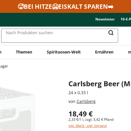
🥵BEI HITZE🥶EISKALT SPAREN➡️
Newsletter
10-€-
Nach Produkten suchen
n
Themen
Spirituosen-Welt
Ernähren
m
Lager
Carlsberg Beer (
24 x 0,33 l
von
Carlsberg
18,49 €
2,33 €/1 l, zzgl. 3,42 € Pfand
inkl. MwSt., zzgl. Versand