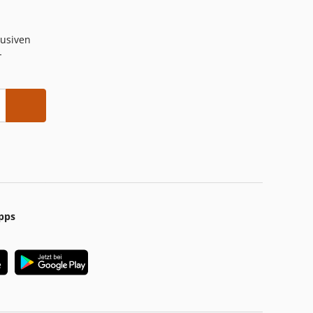
lusiven
-
pps