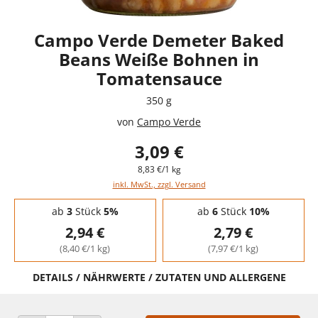
Campo Verde Demeter Baked
Beans Weiße Bohnen in
Tomatensauce
350 g
von
Campo Verde
3,09 €
8,83 €/1 kg
inkl. MwSt., zzgl. Versand
Staffelpreise - Mengenrabatt
ab
3
Stück
5%
ab
6
Stück
10%
2,94 €
2,79 €
(8,40 €/1 kg)
(7,97 €/1 kg)
DETAILS / NÄHRWERTE / ZUTATEN UND ALLERGENE