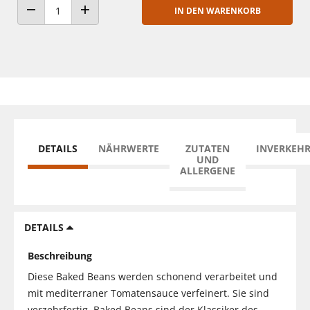
IN DEN WARENKORB
ANZAHL VERRINGERN
ANZAHL ERHÖHEN
DETAILS
NÄHRWERTE
ZUTATEN
INVERKEH
UND
ALLERGENE
DETAILS
Beschreibung
Diese Baked Beans werden schonend verarbeitet und
mit mediterraner Tomatensauce verfeinert. Sie sind
verzehrfertig. Baked Beans sind der Klassiker des