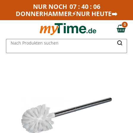
Zum Hauptinhalt springen
NUR NOCH
07 : 40 : 06
DONNERHAMMER⚡NUR HEUTE➡️
Zur Navigation springen
Zur Suche springen
0
0,00 €
MAIN MENU
Nach Produkten suchen