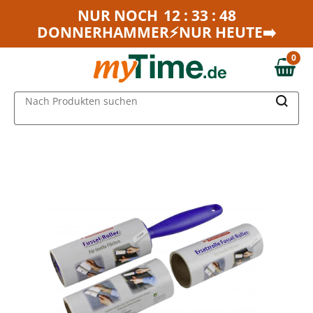
Zum Hauptinhalt springen
NUR NOCH
12 : 33 : 48
DONNERHAMMER⚡NUR HEUTE➡️
Zur Navigation springen
Zur Suche springen
0
0,00 €
MAIN MENU
Nach Produkten suchen