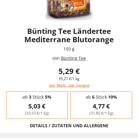
Bünting Tee Ländertee
Mediterrane Blutorange
150 g
von
Bünting Tee
5,29 €
35,27 €/1 kg
inkl. MwSt., zzgl. Versand
Staffelpreise - Mengenrabatt
ab
3
Stück
5%
ab
6
Stück
10%
5,03 €
4,77 €
(33,53 €/1 kg)
(31,80 €/1 kg)
DETAILS / ZUTATEN UND ALLERGENE