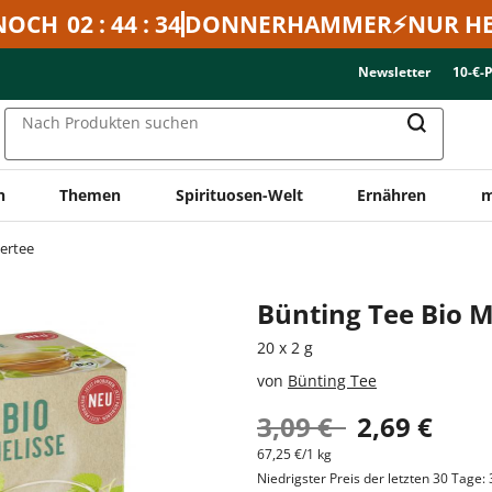
NOCH
02 : 44 : 34
DONNERHAMMER⚡NUR HE
Newsletter
10-€-
Nach Produkten suchen
n
Themen
Spirituosen-Welt
Ernähren
m
ertee
Bünting Tee Bio M
20 x 2 g
von
Bünting Tee
3,09 €
2,69 €
67,25 €/1 kg
Niedrigster Preis der letzten 30 Tage: 