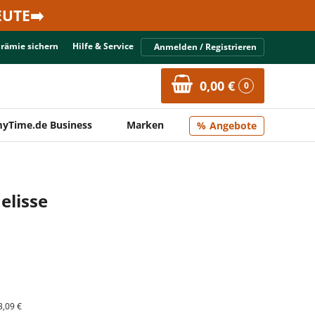
UTE➡️
Prämie sichern
Hilfe & Service
Anmelden / Registrieren
0,00 €
0
yTime.de Business
Marken
Angebote
elisse
3,09 €