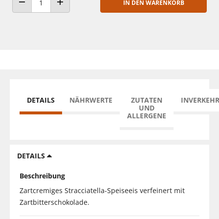
IN DEN WARENKORB
ANZAHL VERRINGERN
ANZAHL ERHÖHEN
DETAILS
NÄHRWERTE
ZUTATEN
INVERKEH
UND
ALLERGENE
DETAILS
Beschreibung
Zartcremiges Stracciatella-Speiseeis verfeinert mit
Zartbitterschokolade.