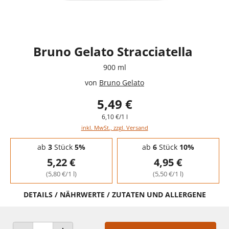
Bruno Gelato Stracciatella
900 ml
von
Bruno Gelato
5,49 €
6,10 €/1 l
inkl. MwSt., zzgl. Versand
Staffelpreise - Mengenrabatt
ab
3
Stück
5%
ab
6
Stück
10%
5,22 €
4,95 €
(5,80 €/1 l)
(5,50 €/1 l)
DETAILS / NÄHRWERTE / ZUTATEN UND ALLERGENE