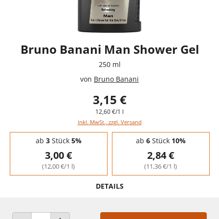
Bruno Banani Man Shower Gel
250 ml
von
Bruno Banani
3,15 €
12,60 €/1 l
inkl. MwSt., zzgl. Versand
Staffelpreise - Mengenrabatt
ab
3
Stück
5%
ab
6
Stück
10%
3,00 €
2,84 €
(12,00 €/1 l)
(11,36 €/1 l)
DETAILS