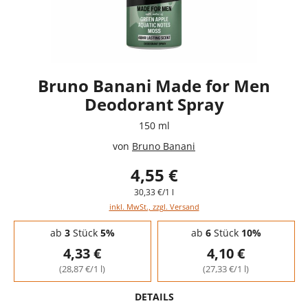
Bruno Banani Made for Men
Deodorant Spray
150 ml
von
Bruno Banani
4,55 €
30,33 €/1 l
inkl. MwSt., zzgl. Versand
Staffelpreise - Mengenrabatt
ab
3
Stück
5%
ab
6
Stück
10%
4,33 €
4,10 €
(28,87 €/1 l)
(27,33 €/1 l)
DETAILS