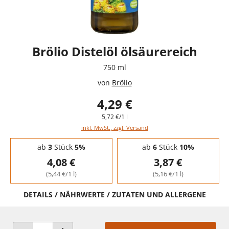
Brölio Distelöl ölsäurereich
750 ml
von
Brölio
4,29 €
5,72 €/1 l
inkl. MwSt., zzgl. Versand
Staffelpreise - Mengenrabatt
ab
3
Stück
5%
ab
6
Stück
10%
4,08 €
3,87 €
(5,44 €/1 l)
(5,16 €/1 l)
DETAILS / NÄHRWERTE / ZUTATEN UND ALLERGENE