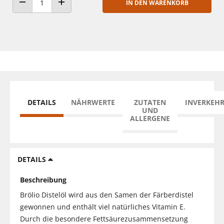
IN DEN WARENKORB
ANZAHL VERRINGERN
ANZAHL ERHÖHEN
DETAILS
NÄHRWERTE
ZUTATEN
INVERKEH
UND
ALLERGENE
DETAILS
Beschreibung
Brölio Distelöl wird aus den Samen der Färberdistel
gewonnen und enthält viel natürliches Vitamin E.
Durch die besondere Fettsäurezusammensetzung