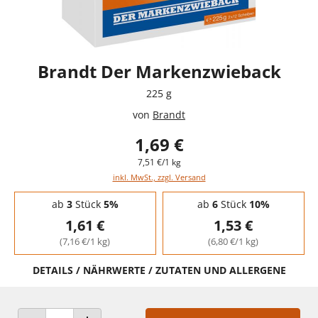
Brandt Der Markenzwieback
225 g
von
Brandt
1,69 €
7,51 €/1 kg
inkl. MwSt., zzgl. Versand
Staffelpreise - Mengenrabatt
ab
3
Stück
5%
ab
6
Stück
10%
1,61 €
1,53 €
(7,16 €/1 kg)
(6,80 €/1 kg)
DETAILS / NÄHRWERTE / ZUTATEN UND ALLERGENE