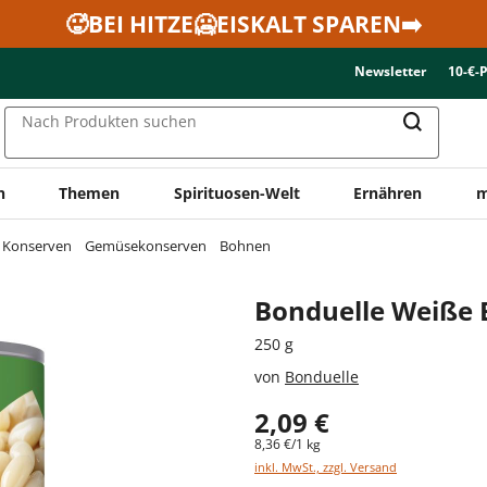
🥵BEI HITZE🥶EISKALT SPAREN➡️
Newsletter
10-€-
Nach Produkten suchen
n
Themen
Spirituosen-Welt
Ernähren
m
& Konserven
Gemüsekonserven
Bohnen
Bonduelle Weiße
250 g
von
Bonduelle
2,09 €
8,36 €/1 kg
inkl. MwSt., zzgl. Versand