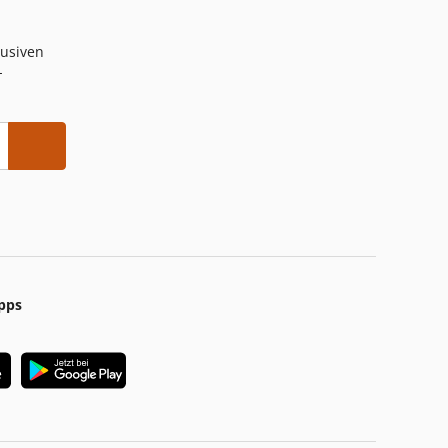
lusiven
-
pps