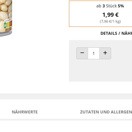
Staffelpreise - Mengenrabatt
ab
3
Stück
5%
1,99 €
(7,96 €/1 kg)
DETAILS / NÄ
ANZAHL VERRINGERN
ANZAHL ERHÖH
NÄHRWERTE
ZUTATEN UND ALLERGEN