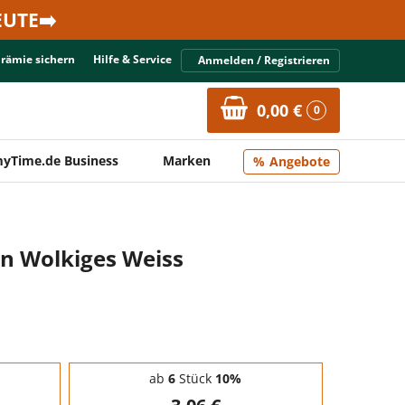
UTE➡️
Prämie sichern
Hilfe & Service
Anmelden / Registrieren
0,00 €
0
yTime.de Business
Marken
Angebote
en Wolkiges Weiss
ab
6
Stück
10%