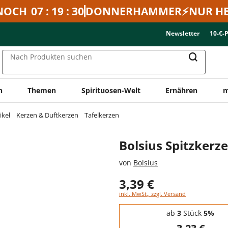
NOCH
07 : 19 : 30
DONNERHAMMER⚡NUR HE
Newsletter
10-€-
Nach Produkten suchen
n
Themen
Spirituosen-Welt
Ernähren
m
ikel
Kerzen & Duftkerzen
Tafelkerzen
Bolsius Spitzkerz
von
Bolsius
3,39 €
inkl. MwSt., zzgl. Versand
Staffelpreise - Mengenrabatt
ab
3
Stück
5%