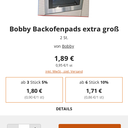
Bobby Backofenpads extra groß
2 St.
von
Bobby
1,89 €
0,95 €/1 st
inkl. MwSt., zzgl. Versand
Staffelpreise - Mengenrabatt
ab
3
Stück
5%
ab
6
Stück
10%
1,80 €
1,71 €
(0,90 €/1 st)
(0,86 €/1 st)
DETAILS