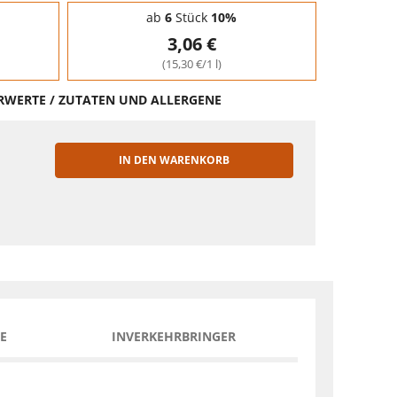
ab
6
Stück
10%
3,06 €
(15,30 €/1 l)
HRWERTE / ZUTATEN UND ALLERGENE
IN DEN WARENKORB
EN
E
INVERKEHRBRINGER