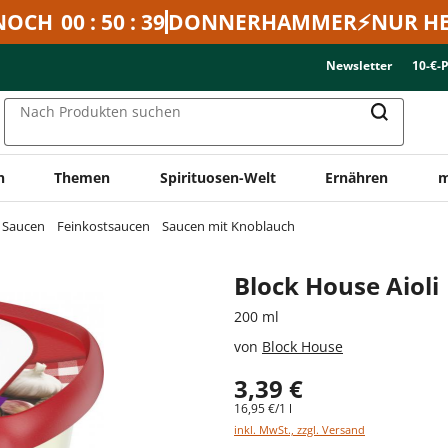
NOCH
00 : 50 : 39
DONNERHAMMER⚡NUR HE
Newsletter
10-€-
Nach Produkten suchen
n
Themen
Spirituosen-Welt
Ernähren
m
& Saucen
Feinkostsaucen
Saucen mit Knoblauch
Block House Aioli
200 ml
von
Block House
3,39 €
16,95 €/1 l
inkl. MwSt., zzgl. Versand