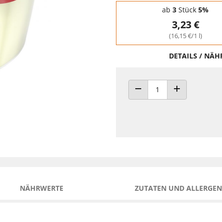
Staffelpreise - Mengenrabatt
ab
3
Stück
5%
3,23 €
(16,15 €/1 l)
DETAILS / NÄ
ANZAHL VERRINGERN
ANZAHL ERHÖH
NÄHRWERTE
ZUTATEN UND ALLERGEN