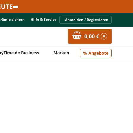
UTE➡️
Prämie sichern
Hilfe & Service
Anmelden / Registrieren
0,00 €
0
yTime.de Business
Marken
Angebote