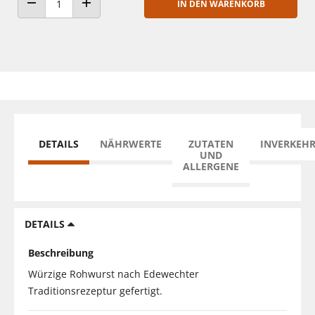
IN DEN WARENKORB
ANZAHL VERRINGERN
ANZAHL ERHÖHEN
DETAILS
NÄHRWERTE
ZUTATEN
INVERKEH
UND
ALLERGENE
DETAILS
Beschreibung
Würzige Rohwurst nach Edewechter
Traditionsrezeptur gefertigt.