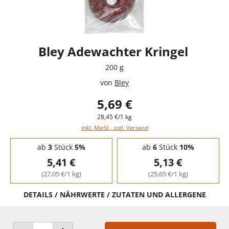
Bley Adewachter Kringel
200 g
von
Bley
5,69 €
28,45 €/1 kg
inkl. MwSt., zzgl. Versand
Staffelpreise - Mengenrabatt
ab
3
Stück
5%
ab
6
Stück
10%
5,41 €
5,13 €
(27,05 €/1 kg)
(25,65 €/1 kg)
DETAILS / NÄHRWERTE / ZUTATEN UND ALLERGENE