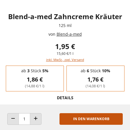
Blend-a-med Zahncreme Kräuter
125 ml
von
Blend-a-med
1,95 €
15,60 €/1 l
inkl. MwSt., zzgl. Versand
Staffelpreise - Mengenrabatt
ab
3
Stück
5%
ab
6
Stück
10%
1,86 €
1,76 €
(14,88 €/1 l)
(14,08 €/1 l)
DETAILS
IN DEN WARENKORB
ANZAHL VERRINGERN
ANZAHL ERHÖHEN