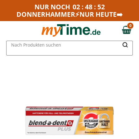
Zum Hauptinhalt springen
NUR NOCH
02 : 48 : 52
DONNERHAMMER⚡NUR HEUTE➡️
Zur Navigation springen
Zur Suche springen
0
0,00 €
MAIN MENU
Nach Produkten suchen