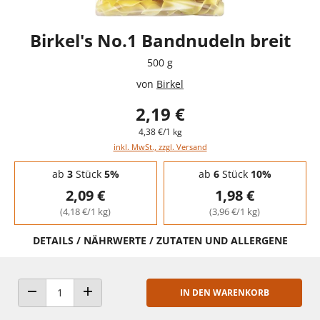
Birkel's No.1 Bandnudeln breit
500 g
von
Birkel
2,19 €
4,38 €/1 kg
inkl. MwSt., zzgl. Versand
Staffelpreise - Mengenrabatt
ab
3
Stück
5%
ab
6
Stück
10%
2,09 €
1,98 €
(4,18 €/1 kg)
(3,96 €/1 kg)
DETAILS / NÄHRWERTE / ZUTATEN UND ALLERGENE
IN DEN WARENKORB
ANZAHL VERRINGERN
ANZAHL ERHÖHEN