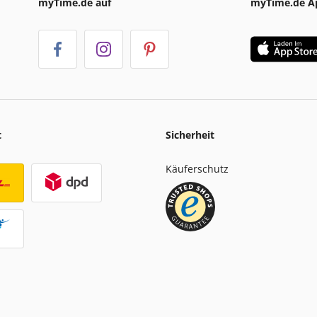
myTime.de auf
myTime.de A
t
Sicherheit
Käuferschutz