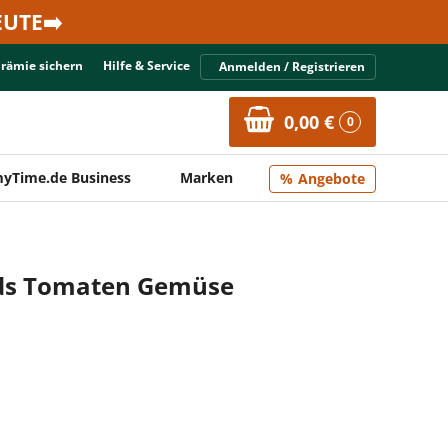
UTE➡️
Prämie sichern
Hilfe & Service
Anmelden / Registrieren
0,00 €
0
yTime.de Business
Marken
Angebote
ids Tomaten Gemüse