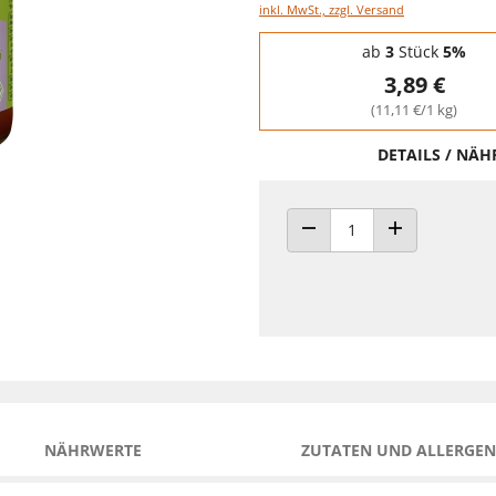
inkl. MwSt., zzgl. Versand
Staffelpreise - Mengenrabatt
ab
3
Stück
5%
3,89 €
(11,11 €/1 kg)
DETAILS / NÄ
ANZAHL VERRINGERN
ANZAHL ERHÖH
NÄHRWERTE
ZUTATEN UND ALLERGEN