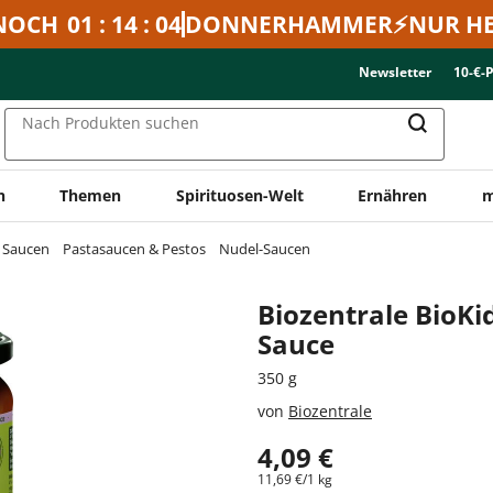
NOCH
01 : 14 : 04
DONNERHAMMER⚡NUR HE
Newsletter
10-€-
Nach Produkten suchen
n
Themen
Spirituosen-Welt
Ernähren
m
& Saucen
Pastasaucen & Pestos
Nudel-Saucen
Biozentrale BioK
Sauce
350 g
von
Biozentrale
4,09 €
11,69 €/1 kg