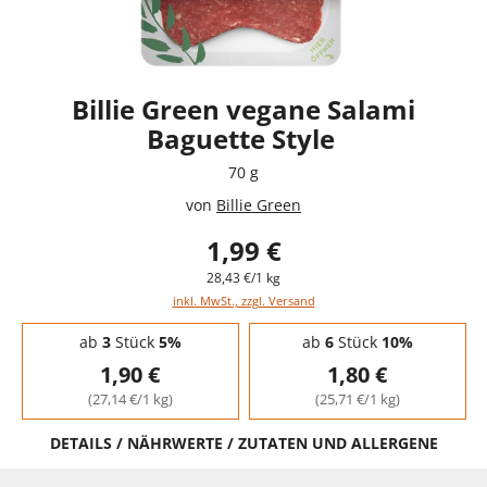
Billie Green vegane Salami
Baguette Style
70 g
von
Billie Green
1,99 €
28,43 €/1 kg
inkl. MwSt., zzgl. Versand
Staffelpreise - Mengenrabatt
ab
3
Stück
5%
ab
6
Stück
10%
1,90 €
1,80 €
(27,14 €/1 kg)
(25,71 €/1 kg)
DETAILS / NÄHRWERTE / ZUTATEN UND ALLERGENE