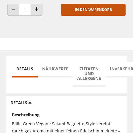
IN DEN WARENKORB
ANZAHL VERRINGERN
ANZAHL ERHÖHEN
DETAILS
NÄHRWERTE
ZUTATEN
INVERKEH
UND
ALLERGENE
DETAILS
Beschreibung
Billie Green Vegane Salami Baguette-Style vereint
rauchiges Aroma mit einer feinen Edelschimmelnote –