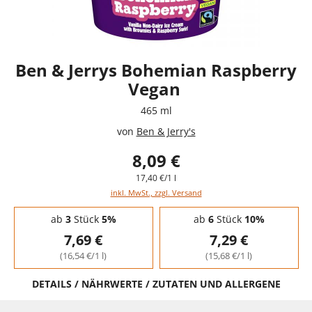
Ben & Jerrys Bohemian Raspberry
Vegan
465 ml
von
Ben & Jerry's
8,09 €
17,40 €/1 l
inkl. MwSt., zzgl. Versand
Staffelpreise - Mengenrabatt
ab
3
Stück
5%
ab
6
Stück
10%
7,69 €
7,29 €
(16,54 €/1 l)
(15,68 €/1 l)
DETAILS / NÄHRWERTE / ZUTATEN UND ALLERGENE