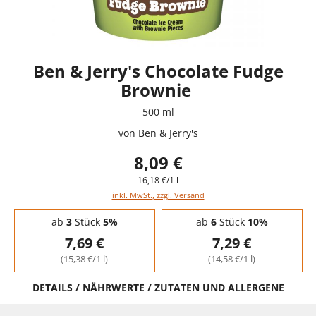
Ben & Jerry's Chocolate Fudge
Brownie
500 ml
von
Ben & Jerry's
8,09 €
16,18 €/1 l
inkl. MwSt., zzgl. Versand
Staffelpreise - Mengenrabatt
ab
3
Stück
5%
ab
6
Stück
10%
7,69 €
7,29 €
(15,38 €/1 l)
(14,58 €/1 l)
DETAILS / NÄHRWERTE / ZUTATEN UND ALLERGENE