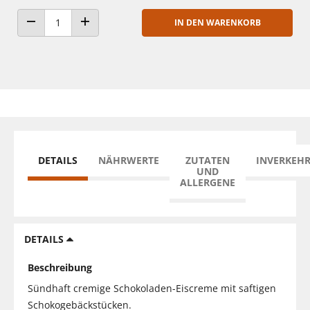
IN DEN WARENKORB
ANZAHL VERRINGERN
ANZAHL ERHÖHEN
DETAILS
NÄHRWERTE
ZUTATEN
INVERKEH
UND
ALLERGENE
DETAILS
Beschreibung
Sündhaft cremige Schokoladen-Eiscreme mit saftigen
Schokogebäckstücken.