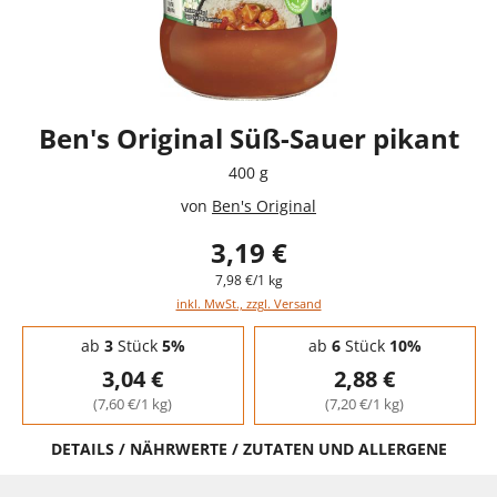
Ben's Original Süß-Sauer pikant
400 g
von
Ben's Original
3,19 €
7,98 €/1 kg
inkl. MwSt., zzgl. Versand
Staffelpreise - Mengenrabatt
ab
3
Stück
5%
ab
6
Stück
10%
3,04 €
2,88 €
(7,60 €/1 kg)
(7,20 €/1 kg)
DETAILS / NÄHRWERTE / ZUTATEN UND ALLERGENE