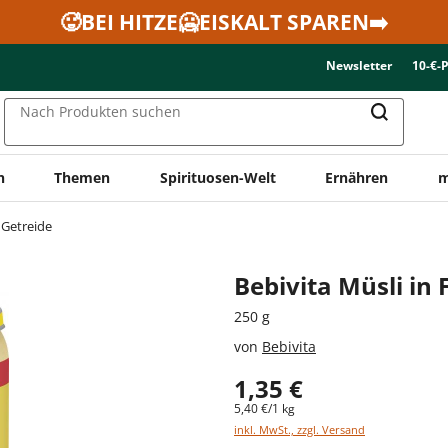
🥵BEI HITZE🥶EISKALT SPAREN➡️
Newsletter
10-€-
Nach Produkten suchen
n
Themen
Spirituosen-Welt
Ernähren
m
 Getreide
Bebivita Müsli in
250 g
von
Bebivita
1,35 €
5,40 €/1 kg
inkl. MwSt., zzgl. Versand