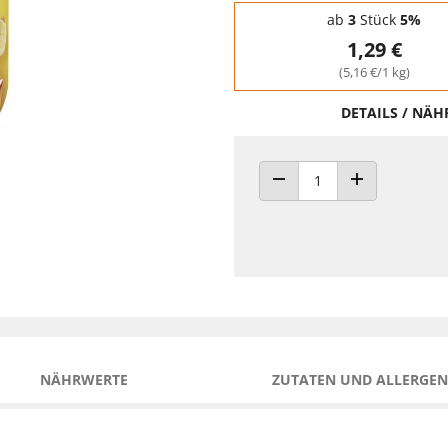
Staffelpreise - Mengenrabatt
ab
3
Stück
5%
1,29 €
(5,16 €/1 kg)
DETAILS / NÄ
ANZAHL VERRINGERN
ANZAHL ERHÖH
NÄHRWERTE
ZUTATEN UND ALLERGEN