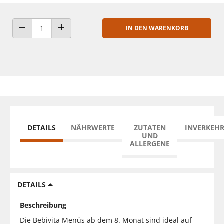
IN DEN WARENKORB
ANZAHL VERRINGERN
ANZAHL ERHÖHEN
DETAILS
NÄHRWERTE
ZUTATEN
INVERKEH
UND
ALLERGENE
DETAILS
Beschreibung
Die Bebivita Menüs ab dem 8. Monat sind ideal auf