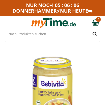
Zum Hauptinhalt springen
NUR NOCH
05 : 06 : 06
DONNERHAMMER⚡NUR HEUTE➡️
Zur Navigation springen
Zur Suche springen
0
0,00 €
MAIN MENU
Nach Produkten suchen