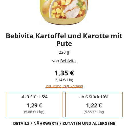
Bebivita Kartoffel und Karotte mit
Pute
220 g
von
Bebivita
1,35 €
6,14 €/1 kg
inkl. MwSt., zzgl. Versand
Staffelpreise - Mengenrabatt
ab
3
Stück
5%
ab
6
Stück
10%
1,29 €
1,22 €
(5,86 €/1 kg)
(5,55 €/1 kg)
DETAILS / NÄHRWERTE / ZUTATEN UND ALLERGENE