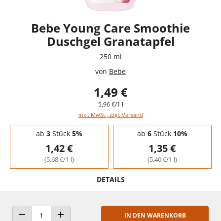
Bebe Young Care Smoothie
Duschgel Granatapfel
250 ml
von
Bebe
1,49 €
5,96 €/1 l
inkl. MwSt., zzgl. Versand
Staffelpreise - Mengenrabatt
ab
3
Stück
5%
ab
6
Stück
10%
1,42 €
1,35 €
(5,68 €/1 l)
(5,40 €/1 l)
DETAILS
IN DEN WARENKORB