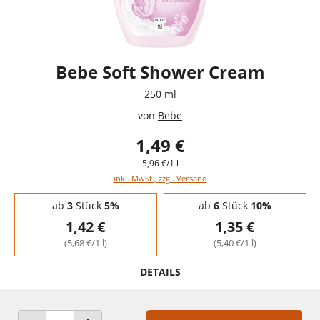
Bebe Soft Shower Cream
250 ml
von
Bebe
1,49 €
5,96 €/1 l
inkl. MwSt., zzgl. Versand
Staffelpreise - Mengenrabatt
ab
3
Stück
5%
ab
6
Stück
10%
1,42 €
1,35 €
(5,68 €/1 l)
(5,40 €/1 l)
DETAILS