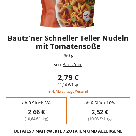
Bautz'ner Schneller Teller Nudeln
mit Tomatensoße
250 g
von
Bautz'ner
2,79 €
11,16 €/1 kg
inkl. MwSt., zzgl. Versand
Staffelpreise - Mengenrabatt
ab
3
Stück
5%
ab
6
Stück
10%
2,66 €
2,52 €
(10,64 €/1 kg)
(10,08 €/1 kg)
DETAILS / NÄHRWERTE / ZUTATEN UND ALLERGENE