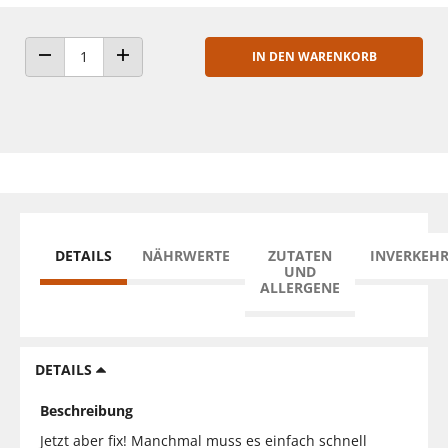
IN DEN WARENKORB
ANZAHL VERRINGERN
ANZAHL ERHÖHEN
DETAILS
NÄHRWERTE
ZUTATEN
INVERKEH
UND
ALLERGENE
DETAILS
Beschreibung
Jetzt aber fix! Manchmal muss es einfach schnell