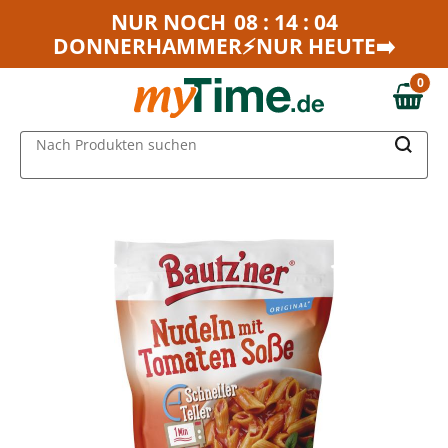
Zum Hauptinhalt springen
NUR NOCH
08 : 14 : 04
DONNERHAMMER⚡NUR HEUTE➡️
Zur Navigation springen
Zur Suche springen
0
0,00 €
MAIN MENU
Nach Produkten suchen