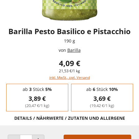
Barilla Pesto Basilico e Pistacchio
190 g
von
Barilla
4,09 €
21,53 €/1 kg
inkl. MwSt., zzgl. Versand
Staffelpreise - Mengenrabatt
ab
3
Stück
5%
ab
6
Stück
10%
3,89 €
3,69 €
(20,47 €/1 kg)
(19,42 €/1 kg)
DETAILS / NÄHRWERTE / ZUTATEN UND ALLERGENE