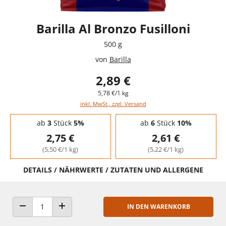
Barilla Al Bronzo Fusilloni
500 g
von
Barilla
2,89 €
5,78 €/1 kg
inkl. MwSt., zzgl. Versand
Staffelpreise - Mengenrabatt
ab
3
Stück
5%
ab
6
Stück
10%
2,75 €
2,61 €
(5,50 €/1 kg)
(5,22 €/1 kg)
DETAILS / NÄHRWERTE / ZUTATEN UND ALLERGENE
IN DEN WARENKORB
ANZAHL VERRINGERN
ANZAHL ERHÖHEN