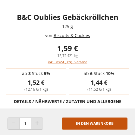
B&C Oublies Gebäckröllchen
125 g
von
Biscuits & Cookies
1,59 €
12,72 €/1 kg
inkl. MwSt., zzgl. Versand
Staffelpreise - Mengenrabatt
ab
3
Stück
5%
ab
6
Stück
10%
1,52 €
1,44 €
(12,16 €/1 kg)
(11,52 €/1 kg)
DETAILS / NÄHRWERTE / ZUTATEN UND ALLERGENE
IN DEN WARENKORB
ANZAHL VERRINGERN
ANZAHL ERHÖHEN