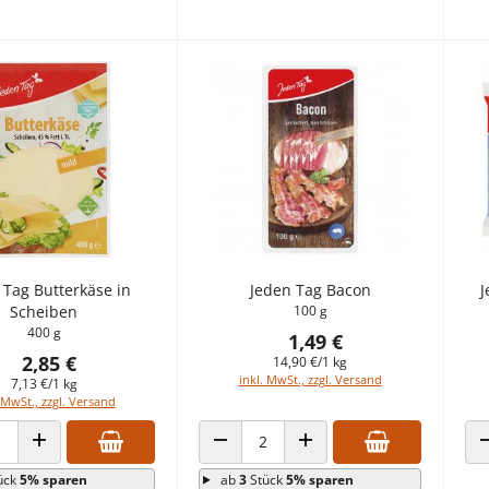
 Tag Butterkäse in
Jeden Tag Bacon
J
Scheiben
100 g
400 g
1,49 €
2,85 €
14,90 €/1 kg
inkl. MwSt., zzgl. Versand
7,13 €/1 kg
 MwSt., zzgl. Versand
 VERRINGERN
ANZAHL ERHÖHEN
ANZAHL VERRINGERN
ANZAHL ERHÖHEN
ück
5% sparen
ab
3
Stück
5% sparen