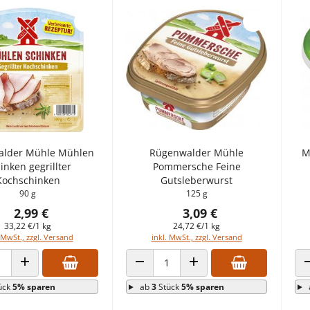
lder Mühle Mühlen
Rügenwalder Mühle
M
inken gegrillter
Pommersche Feine
Kochschinken
Gutsleberwurst
90 g
125 g
2,99 €
3,09 €
33,22 €/1 kg
24,72 €/1 kg
 MwSt., zzgl. Versand
inkl. MwSt., zzgl. Versand
 VERRINGERN
ANZAHL ERHÖHEN
ANZAHL VERRINGERN
ANZAHL ERHÖHEN
ück
5% sparen
ab
3
Stück
5% sparen