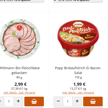
Wiltmann Bio Fleischkäse
Popp Brotaufstrich Ei-Bacon-
gebacken
Salat
80 g
150 g
2,99 €
1,99 €
37,38 €/1 kg
13,27 €/1 kg
inkl. MwSt., zzgl. Versand
inkl. MwSt., zzgl. Versand
ANZAHL VERRINGERN
ANZAHL ERHÖHEN
ANZAHL VERRINGERN
ANZAHL ERHÖHEN