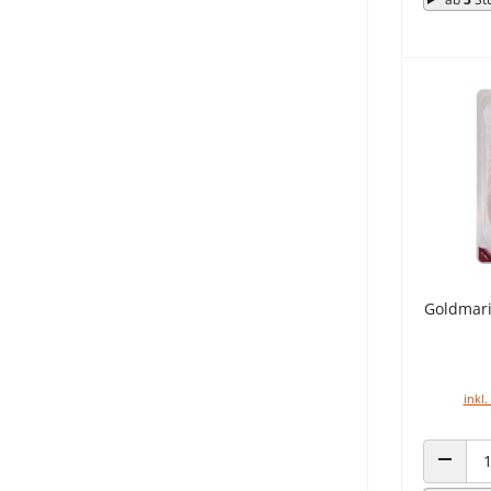
Goldmar
inkl.
ANZAHL