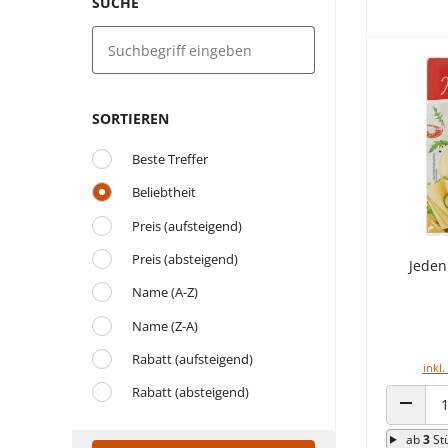
SUCHE
SORTIEREN
Beste Treffer
Beliebtheit
Preis (aufsteigend)
Preis (absteigend)
Jeden
Name (A-Z)
Name (Z-A)
Rabatt (aufsteigend)
inkl.
Rabatt (absteigend)
ANZAHL
ab
3
St