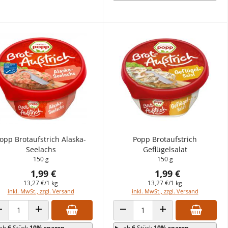
opp Brotaufstrich Alaska-
Popp Brotaufstrich
Seelachs
Geflügelsalat
150 g
150 g
1,99 €
1,99 €
13,27 €/1 kg
13,27 €/1 kg
inkl. MwSt., zzgl. Versand
inkl. MwSt., zzgl. Versand
ANZAHL VERRINGERN
ANZAHL ERHÖHEN
ANZAHL VERRINGERN
ANZAHL ERHÖHEN
ab
6
Stück
10% sparen
ab
6
Stück
10% sparen