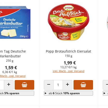
en Tag Deutsche
Popp Brotaufstrich Eiersalat
Markenbutter
150 g
250 g
1,99 €
1,59 €
13,27 €/1 kg
inkl. MwSt., zzgl. Versand
6,36 €/1 kg
 MwSt., zzgl. Versand
 VERRINGERN
ANZAHL ERHÖHEN
ANZAHL VERRINGERN
ANZAHL ERHÖHEN
ück
5% sparen
ab
6
Stück
10% sparen