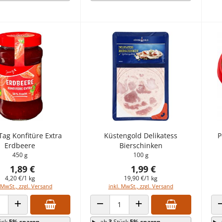
Tag Konfitüre Extra
Küstengold Delikatess
P
Erdbeere
Bierschinken
450 g
100 g
1,89 €
1,99 €
4,20 €/1 kg
19,90 €/1 kg
 MwSt., zzgl. Versand
inkl. MwSt., zzgl. Versand
 VERRINGERN
ANZAHL ERHÖHEN
ANZAHL VERRINGERN
ANZAHL ERHÖHEN
ück
5% sparen
ab
3
Stück
5% sparen