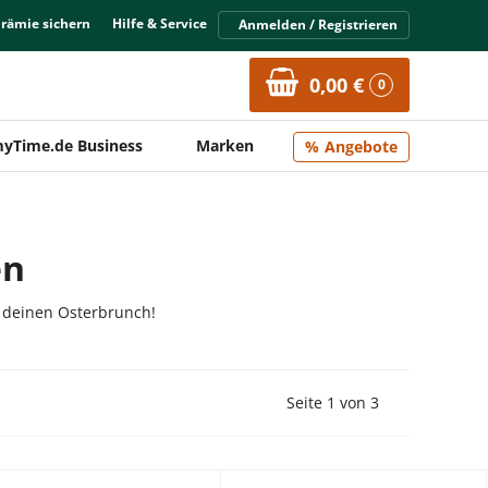
Prämie sichern
Hilfe & Service
Anmelden / Registrieren
0,00 €
0
yTime.de Business
Marken
Angebote
en
r deinen Osterbrunch!
Vorherige Seite
Nächste Seit
Seite 1 von 3