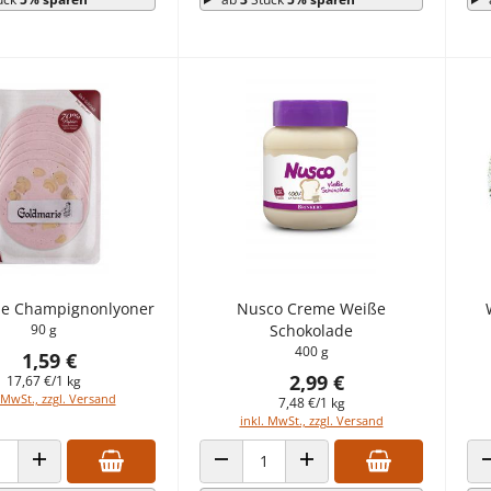
ie Champignonlyoner
Nusco Creme Weiße
90 g
Schokolade
400 g
1,59 €
2,99 €
17,67 €/1 kg
 MwSt., zzgl. Versand
7,48 €/1 kg
inkl. MwSt., zzgl. Versand
 VERRINGERN
ANZAHL ERHÖHEN
ANZAHL VERRINGERN
ANZAHL ERHÖHEN