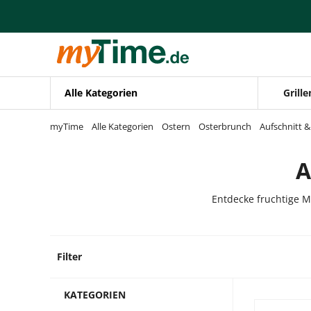
Zum Hauptinhalt springen
Zur Navigation springen
Zur Suche springen
Alle Kategorien
Grille
myTime
Alle Kategorien
Ostern
Osterbrunch
Aufschnitt &
A
Entdecke fruchtige M
Filter
127 Pr
KATEGORIEN