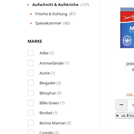
Aufschnitt & Aufstriche
(127)
Frische & Kühlung
(87)
Speisekammer
(40)
MARKE
Adler
(1)
Ammerländer
(1)
Jed
Aoste
(1)
Bergader
(3)
Bihophar
(2)
inkl.
Billie Green
(1)
ANZAHL
Bonbel
(1)
ab
3
St
Bonne Maman
(2)
Castello
(2)