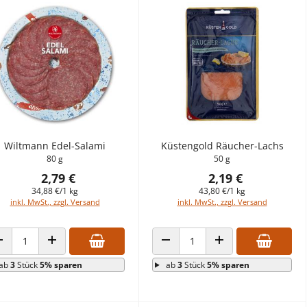
Wiltmann Edel-Salami
Küstengold Räucher-Lachs
80 g
50 g
2,79 €
2,19 €
34,88 €/1 kg
43,80 €/1 kg
inkl. MwSt., zzgl. Versand
inkl. MwSt., zzgl. Versand
ANZAHL VERRINGERN
ANZAHL ERHÖHEN
ANZAHL VERRINGERN
ANZAHL ERHÖHEN
ab
3
Stück
5% sparen
ab
3
Stück
5% sparen