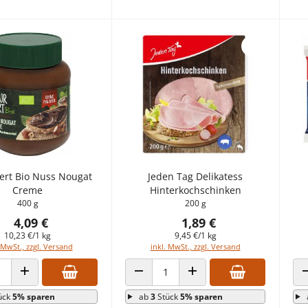
rt Bio Nuss Nougat
Jeden Tag Delikatess
Creme
Hinterkochschinken
400 g
200 g
4,09 €
1,89 €
10,23 €/1 kg
9,45 €/1 kg
 MwSt., zzgl. Versand
inkl. MwSt., zzgl. Versand
 VERRINGERN
ANZAHL ERHÖHEN
ANZAHL VERRINGERN
ANZAHL ERHÖHEN
ück
5% sparen
ab
3
Stück
5% sparen