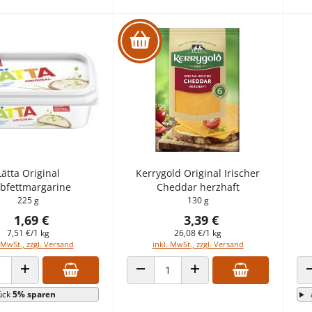
Lätta Original
Kerrygold Original Irischer
bfettmargarine
Cheddar herzhaft
225 g
130 g
1,69 €
3,39 €
7,51 €/1 kg
26,08 €/1 kg
 MwSt., zzgl. Versand
inkl. MwSt., zzgl. Versand
 VERRINGERN
ANZAHL ERHÖHEN
ANZAHL VERRINGERN
ANZAHL ERHÖHEN
ück
5% sparen