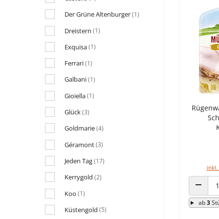
Der Grüne Altenburger
(1)
Dreistern
(1)
Exquisa
(1)
Ferrari
(1)
Galbani
(1)
Gioiella
(1)
Rügenwa
Glück
(3)
Sch
Goldmarie
(4)
Géramont
(3)
Jeden Tag
(17)
inkl.
Kerrygold
(2)
Koo
(1)
ANZAHL
ab
3
St
Küstengold
(5)