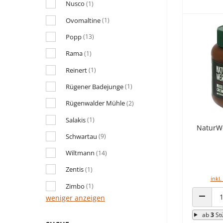
Nusco
(1)
Ovomaltine
(1)
Popp
(13)
Rama
(1)
Reinert
(1)
Rügener Badejunge
(1)
Rügenwalder Mühle
(2)
Salakis
(1)
NaturWe
Schwartau
(9)
Wiltmann
(14)
Zentis
(1)
inkl.
Zimbo
(1)
weniger anzeigen
ANZAHL
ab
3
St