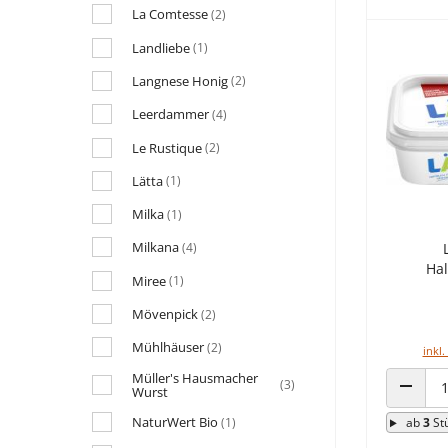
La Comtesse
(2)
Landliebe
(1)
Langnese Honig
(2)
Leerdammer
(4)
Le Rustique
(2)
Lätta
(1)
Milka
(1)
Milkana
(4)
Hal
Miree
(1)
Mövenpick
(2)
Mühlhäuser
(2)
inkl.
Müller's Hausmacher
(3)
Wurst
ANZAHL
NaturWert Bio
(1)
ab
3
St