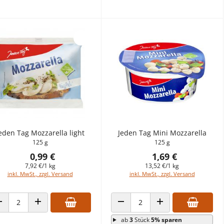
eden Tag Mozzarella light
Jeden Tag Mini Mozzarella
125 g
125 g
0,99 €
1,69 €
7,92 €/1 kg
13,52 €/1 kg
inkl. MwSt., zzgl. Versand
inkl. MwSt., zzgl. Versand
ANZAHL VERRINGERN
ANZAHL ERHÖHEN
ANZAHL VERRINGERN
ANZAHL ERHÖHEN
ab
3
Stück
5% sparen