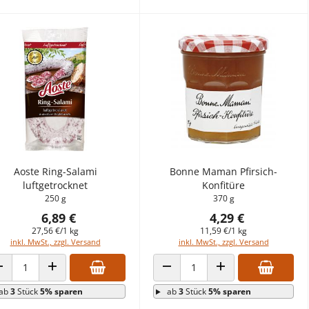
Aoste Ring-Salami
Bonne Maman Pfirsich-
luftgetrocknet
Konfitüre
250 g
370 g
6,89 €
4,29 €
27,56 €/1 kg
11,59 €/1 kg
inkl. MwSt., zzgl. Versand
inkl. MwSt., zzgl. Versand
ANZAHL VERRINGERN
ANZAHL ERHÖHEN
ANZAHL VERRINGERN
ANZAHL ERHÖHEN
ab
3
Stück
5% sparen
ab
3
Stück
5% sparen