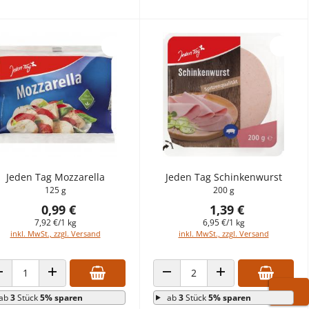
Jeden Tag Mozzarella
Jeden Tag Schinkenwurst
125 g
200 g
0,99 €
1,39 €
7,92 €/1 kg
6,95 €/1 kg
inkl. MwSt., zzgl. Versand
inkl. MwSt., zzgl. Versand
ANZAHL VERRINGERN
ANZAHL ERHÖHEN
ANZAHL VERRINGERN
ANZAHL ERHÖHEN
ab
3
Stück
5% sparen
ab
3
Stück
5% sparen
WARE