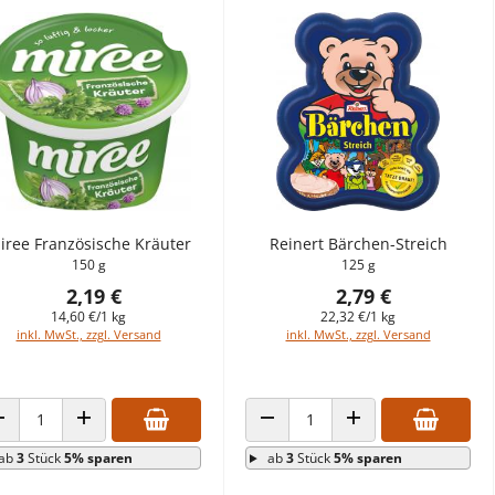
iree Französische Kräuter
Reinert Bärchen-Streich
150 g
125 g
2,19 €
2,79 €
14,60 €/1 kg
22,32 €/1 kg
inkl. MwSt., zzgl. Versand
inkl. MwSt., zzgl. Versand
ANZAHL VERRINGERN
ANZAHL ERHÖHEN
ANZAHL VERRINGERN
ANZAHL ERHÖHEN
ab
3
Stück
5% sparen
ab
3
Stück
5% sparen