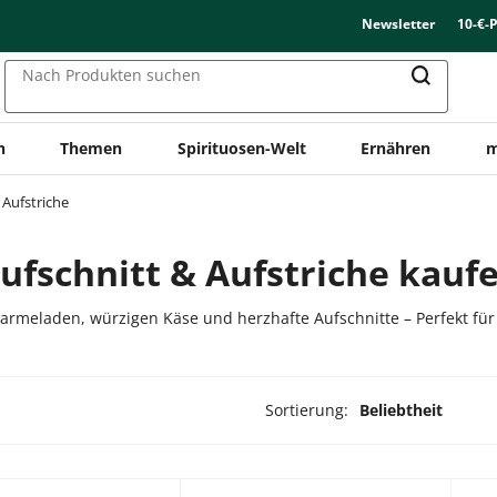
Newsletter
10-€-
Nach Produkten suchen
n
Themen
Spirituosen-Welt
Ernähren
m
 Aufstriche
ufschnitt & Aufstriche kauf
armeladen, würzigen Käse und herzhafte Aufschnitte – Perfekt fü
Sortierung:
Beliebtheit
odukte ausgewählt