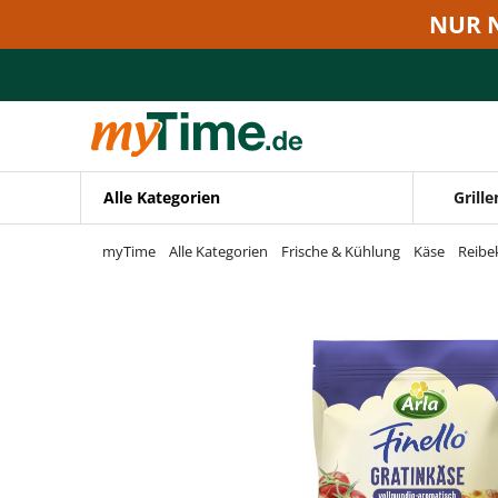
Zum Hauptinhalt springen
NUR 
Zur Navigation springen
Zur Suche springen
Alle Kategorien
Grille
myTime
Alle Kategorien
Frische & Kühlung
Käse
Reibe