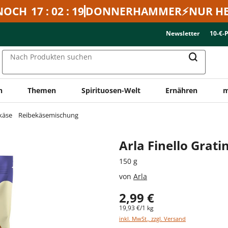
NOCH
17 : 02 : 19
DONNERHAMMER⚡NUR HE
Newsletter
10-€-
Nach Produkten suchen
n
Themen
Spirituosen-Welt
Ernähren
m
käse
Reibekäsemischung
Arla Finello Grat
150 g
von
Arla
2,99 €
19,93 €/1 kg
inkl. MwSt., zzgl. Versand