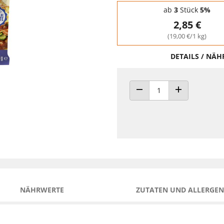
Staffelpreise - Mengenrabatt
ab
3
Stück
5%
2,85 €
(19,00 €/1 kg)
DETAILS / NÄ
ANZAHL VERRINGERN
ANZAHL ERHÖH
NÄHRWERTE
ZUTATEN UND ALLERGEN