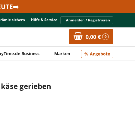
UTE➡️
Prämie sichern
Hilfe & Service
Anmelden / Registrieren
0,00 €
0
yTime.de Business
Marken
Angebote
inkäse gerieben