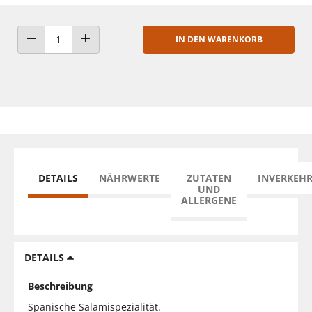
IN DEN WARENKORB
ANZAHL VERRINGERN
ANZAHL ERHÖHEN
DETAILS
NÄHRWERTE
ZUTATEN
INVERKEH
UND
ALLERGENE
DETAILS
Beschreibung
Spanische Salamispezialität.