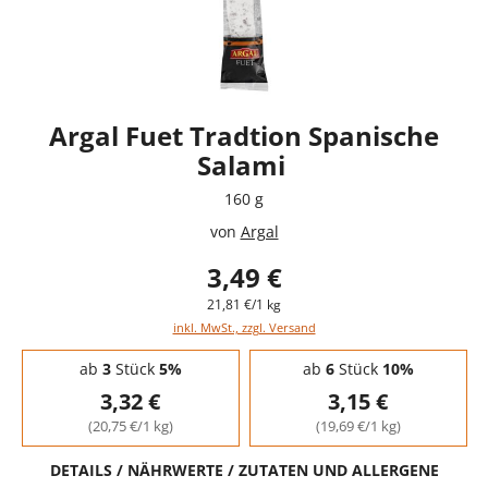
Argal Fuet Tradtion Spanische
Salami
160 g
von
Argal
3,49 €
21,81 €/1 kg
inkl. MwSt., zzgl. Versand
Staffelpreise - Mengenrabatt
ab
3
Stück
5%
ab
6
Stück
10%
3,32 €
3,15 €
(20,75 €/1 kg)
(19,69 €/1 kg)
DETAILS / NÄHRWERTE / ZUTATEN UND ALLERGENE