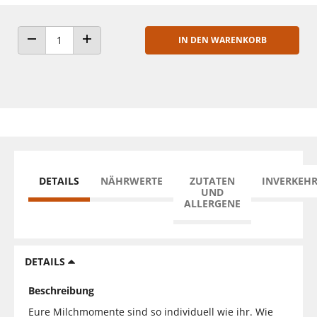
IN DEN WARENKORB
ANZAHL VERRINGERN
ANZAHL ERHÖHEN
DETAILS
NÄHRWERTE
ZUTATEN
INVERKEH
UND
ALLERGENE
DETAILS
Beschreibung
Eure Milchmomente sind so individuell wie ihr. Wie