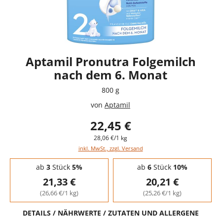
Aptamil Pronutra Folgemilch
nach dem 6. Monat
800 g
von
Aptamil
22,45 €
28,06 €/1 kg
inkl. MwSt., zzgl. Versand
Staffelpreise - Mengenrabatt
ab
3
Stück
5%
ab
6
Stück
10%
21,33 €
20,21 €
(26,66 €/1 kg)
(25,26 €/1 kg)
DETAILS / NÄHRWERTE / ZUTATEN UND ALLERGENE