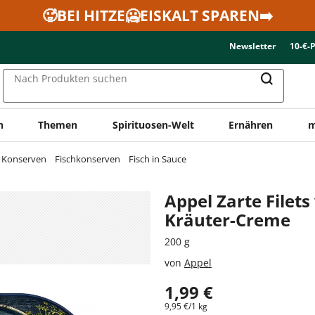
🥵BEI HITZE🥶EISKALT SPAREN➡️
Newsletter
10-€-
Nach Produkten suchen
n
Themen
Spirituosen-Welt
Ernähren
m
& Konserven
Fischkonserven
Fisch in Sauce
Appel Zarte Filets
Kräuter-Creme
200 g
von
Appel
1,99 €
9,95 €/1 kg