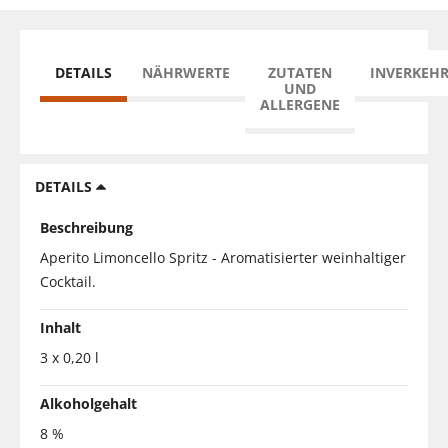
DETAILS
NÄHRWERTE
ZUTATEN
INVERKEH
UND
ALLERGENE
DETAILS
Beschreibung
Aperito Limoncello Spritz - Aromatisierter weinhaltiger
Cocktail.
Inhalt
3 x 0,20 l
Alkoholgehalt
8 %