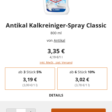
Antikal Kalkreiniger-Spray Classic
800 ml
von
Antikal
3,35 €
4,19 €/1 l
inkl. MwSt., zzgl. Versand
Staffelpreise - Mengenrabatt
ab
3
Stück
5%
ab
6
Stück
10%
3,19 €
3,02 €
(3,99 €/1 l)
(3,78 €/1 l)
DETAILS