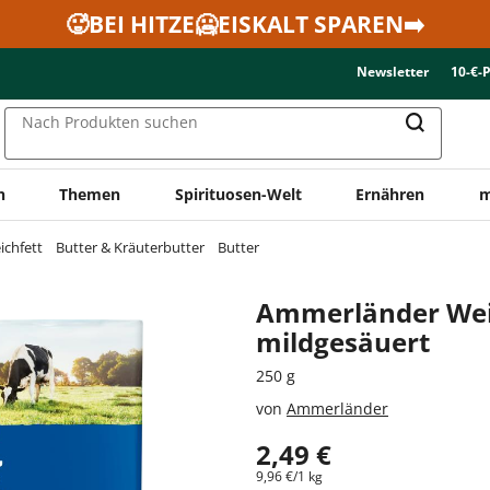
🥵BEI HITZE🥶EISKALT SPAREN➡️
Newsletter
10-€-
Nach Produkten suchen
n
Themen
Spirituosen-Welt
Ernähren
m
ichfett
Butter & Kräuterbutter
Butter
Ammerländer Wei
mildgesäuert
250 g
von
Ammerländer
2,49 €
9,96 €/1 kg