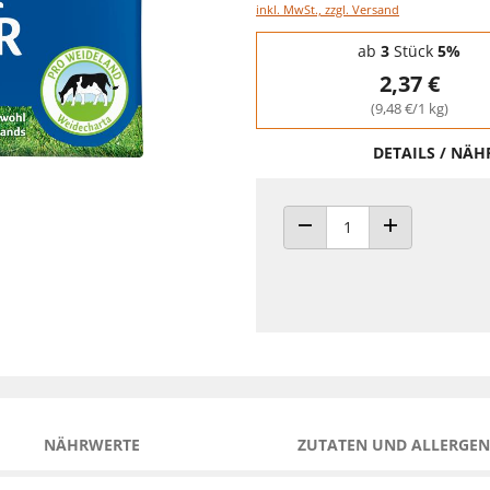
inkl. MwSt., zzgl. Versand
Staffelpreise - Mengenrabatt
ab
3
Stück
5%
2,37 €
(9,48 €/1 kg)
DETAILS / NÄ
ANZAHL VERRINGERN
ANZAHL ERHÖH
NÄHRWERTE
ZUTATEN UND ALLERGEN