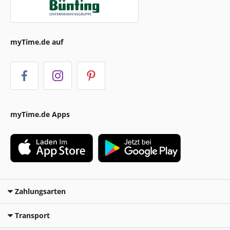
myTime.de auf
myTime.de Apps
Zahlungsarten
Transport