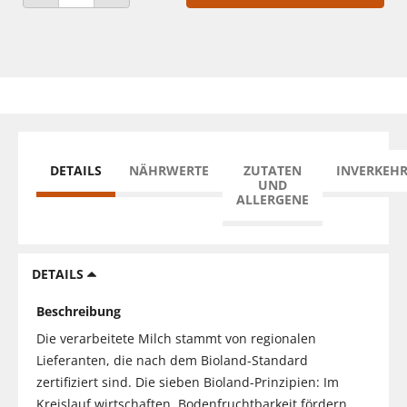
ANZAHL VERRINGERN
ANZAHL ERHÖHEN
DETAILS
NÄHRWERTE
ZUTATEN
INVERKEH
UND
ALLERGENE
DETAILS
Beschreibung
Die verarbeitete Milch stammt von regionalen
Lieferanten, die nach dem Bioland-Standard
zertifiziert sind. Die sieben Bioland-Prinzipien: Im
Kreislauf wirtschaften, Bodenfruchtbarkeit fördern,