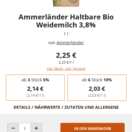
Ammerländer Haltbare Bio
Weidemilch 3,8%
1 l
von
Ammerländer
2,25 €
2,25 €/1 l
inkl. MwSt., zzgl. Versand
Staffelpreise - Mengenrabatt
ab
3
Stück
5%
ab
6
Stück
10%
2,14 €
2,03 €
(2,14 €/1 l)
(2,03 €/1 l)
DETAILS / NÄHRWERTE / ZUTATEN UND ALLERGENE
IN DEN WARENKORB