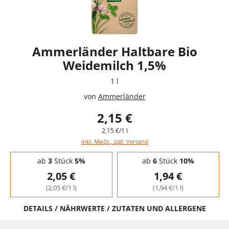
Ammerländer Haltbare Bio
Weidemilch 1,5%
1 l
von
Ammerländer
2,15 €
2,15 €/1 l
inkl. MwSt., zzgl. Versand
Staffelpreise - Mengenrabatt
ab
3
Stück
5%
ab
6
Stück
10%
2,05 €
1,94 €
(2,05 €/1 l)
(1,94 €/1 l)
DETAILS / NÄHRWERTE / ZUTATEN UND ALLERGENE