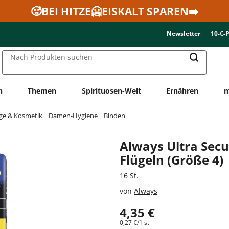
🥵BEI HITZE🥶EISKALT SPAREN➡️
Newsletter
10-€-
Nach Produkten suchen
n
Themen
Spirituosen-Welt
Ernähren
m
ge & Kosmetik
Damen-Hygiene
Binden
Always Ultra Secu
Flügeln (Größe 4)
16 St.
von
Always
4,35 €
0,27 €/1 st